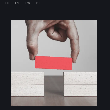
FB
IN
TW
PI