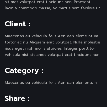
sit met volutpat erat tincidunt non. Praesent
lacinia commodo massa, ac mattis sem facilisis ut.
C
l
i
e
n
t
:
Maecenas eu vehicula felis Aen ean eleme ntum
tortor ac nu Aliquam erat volutpat. Nulla molestie
risus eget nibh mollis ultricies. Integer porttitor
vehicula nisi, sit amet volutpat erat tincidunt non.
C
a
t
e
g
o
r
y
:
Maecenas eu vehicula felis Aen ean elementum
S
h
a
r
e
: