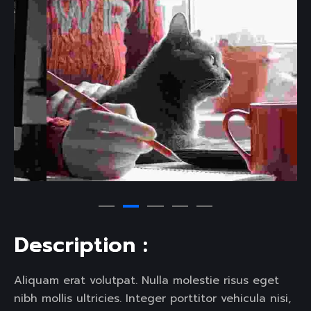
D
e
s
c
r
i
p
t
i
o
n
:
Aliquam erat volutpat. Nulla molestie risus eget
nibh mollis ultricies. Integer porttitor vehicula nisi,