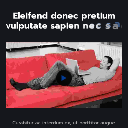
E
l
e
i
f
e
n
d
d
o
n
e
c
p
r
e
t
i
u
m
v
u
l
p
u
t
a
t
e
s
a
p
i
e
n
n
e
c
s
a
g
i
t
Curabitur ac interdum ex, ut porttitor augue.