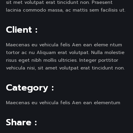
sit met volutpat erat tincidunt non. Praesent
lacinia commodo massa, ac mattis sem facilisis ut.
C
l
i
e
n
t
:
Maecenas eu vehicula felis Aen ean eleme ntum
tortor ac nu Aliquam erat volutpat. Nulla molestie
risus eget nibh mollis ultricies. Integer porttitor
vehicula nisi, sit amet volutpat erat tincidunt non.
C
a
t
e
g
o
r
y
:
Maecenas eu vehicula felis Aen ean elementum
S
h
a
r
e
: