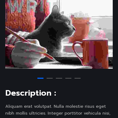
D
e
s
c
r
i
p
t
i
o
n
:
Aliquam erat volutpat. Nulla molestie risus eget
nibh mollis ultricies. Integer porttitor vehicula nisi,