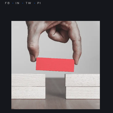
FB
IN
TW
PI