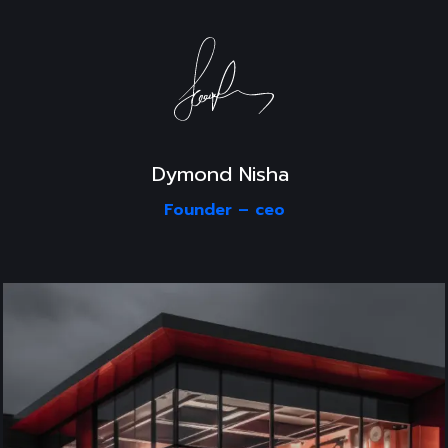
Dymond Nisha 
Founder –
ceo