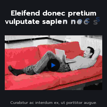
E
l
e
i
f
e
n
d
d
o
n
e
c
p
r
e
t
i
u
m
v
u
l
p
u
t
a
t
e
s
a
p
i
e
n
n
e
c
s
a
g
i
t
Curabitur ac interdum ex, ut porttitor augue.