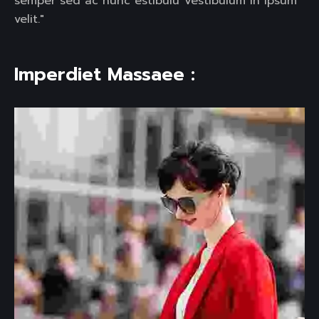
semper sed ac nunc estibulu Vestibulum in ipsum
velit."
Imperdiet Massaee :