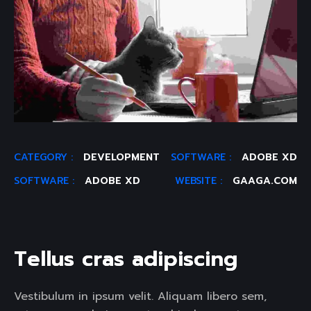
CATEGORY :
DEVELOPMENT
SOFTWARE :
ADOBE XD
SOFTWARE :
ADOBE XD
WEBSITE :
GAAGA.COM
T
e
l
l
u
s
c
r
a
s
a
d
i
p
i
s
c
i
n
g
Vestibulum in ipsum velit. Aliquam libero sem,