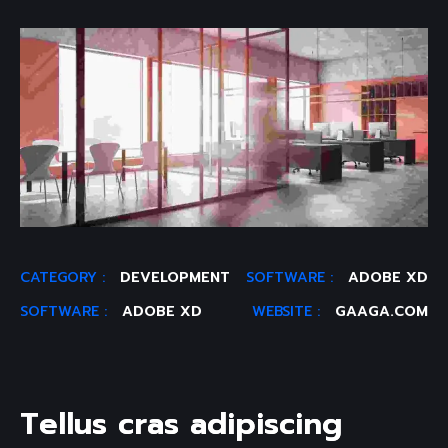
CATEGORY :
DEVELOPMENT
SOFTWARE :
ADOBE XD
SOFTWARE :
ADOBE XD
WEBSITE :
GAAGA.COM
T
e
l
l
u
s
c
r
a
s
a
d
i
p
i
s
c
i
n
g