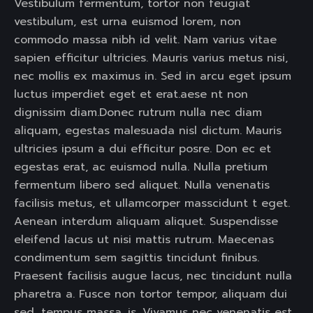
Vestibulum fermentum, tortor non feugiat
vestibulum, est urna euismod lorem, non
commodo massa nibh id velit. Nam varius vitae
sapien efficitur ultricies. Mauris varius metus nisi,
nec mollis ex maximus in. Sed in arcu eget ipsum
luctus imperdiet eget et erat.aese nt non
dignissim diam.Donec rutrum nulla nec diam
aliquam, egestas malesuada nisl dictum. Mauris
ultricies ipsum a dui efficitur posre. Don ec et
egestas erat, ac euismod nulla. Nulla pretium
fermentum libero sed aliquet. Nulla venenatis
facilisis metus, et ullamcorper masscidunt t eget.
Aenean interdum aliquam aliquet. Suspendisse
eleifend lacus ut nisi mattis rutrum. Maecenas
condimentum sem sagittis tincidunt finibus.
Praesent facilisis augue lacus, nec tincidunt nulla
pharetra a. Fusce non tortor tempor, aliquam dui
sed, tempus massa. is. Vivamus nec venenatis est.