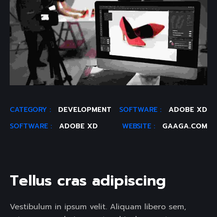
CATEGORY :
DEVELOPMENT
SOFTWARE :
ADOBE XD
SOFTWARE :
ADOBE XD
WEBSITE :
GAAGA.COM
T
e
l
l
u
s
c
r
a
s
a
d
i
p
i
s
c
i
n
g
Vestibulum in ipsum velit. Aliquam libero sem,