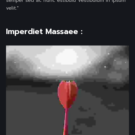
semper sed ac nunc estibulu Vestibulum in ipsum
velit."
Imperdiet Massaee :